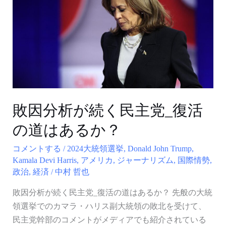
分
析
が
続
く
民
主
党
敗因分析が続く民主党_復活
_
の道はあるか？
復
活
コメントする
/
2024大統領選挙
,
Donald John Trump
,
の
Kamala Devi Harris
,
アメリカ
,
ジャーナリズム
,
国際情勢
,
政治
,
経済
/
中村 哲也
道
は
敗因分析が続く民主党_復活の道はあるか？ 先般の大統
あ
領選挙でのカマラ・ハリス副大統領の敗北を受けて、
る
民主党幹部のコメントがメディアでも紹介されている