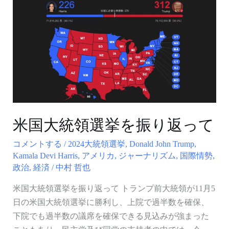
避
国
難
大
所
統
に
領
な
選
れ
挙
る
を
の
振
か？
り
米国大統領選挙を振り返って
返
コメントする
/
2024大統領選挙
,
Donald John Trump
,
っ
Kamala Devi Harris
,
アメリカ
,
ジャーナリズム
,
国際情勢
,
て
政治
,
経済
/
中村 哲也
米国大統領選挙を振り返って トランプ前大統領が11月5
日の米国大統領選挙に勝利し、上院で過半数を確保、
下院でも過半数の議席を確保できる見込みが強まった