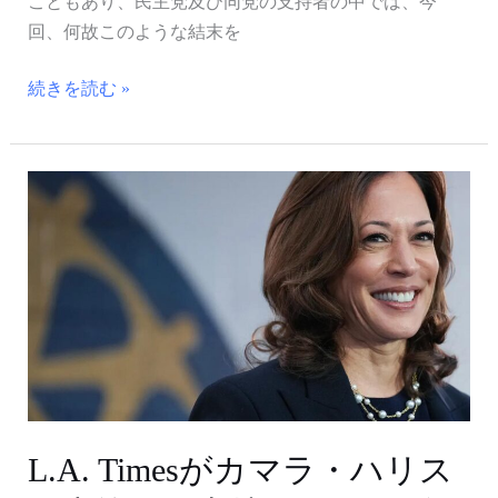
こともあり、民主党及び同党の支持者の中では、今
回、何故このような結末を
続きを読む »
L.A.
Times
が
カ
マ
ラ・
ハ
リ
ス
副
L.A. Timesがカマラ・ハリス
大