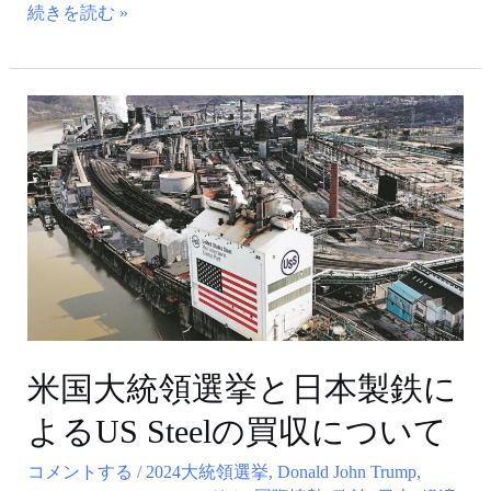
続きを読む »
米
国
大
統
領
選
挙
と
日
本
米国大統領選挙と日本製鉄に
製
よるUS Steelの買収について
鉄
に
コメントする
/
2024大統領選挙
,
Donald John Trump
,