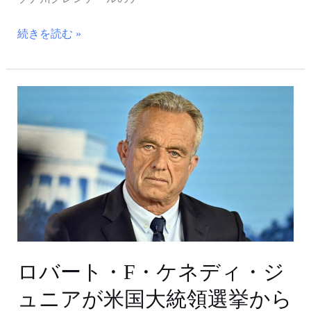
撤
退
続きを読む »
し
て、
ト
ロ
ラ
バ
ン
ー
プ
ト・
前
F・
大
ケ
統
ネ
領
デ
の
ィ・
支
ジ
ロバート・F・ケネディ・ジ
持
ュ
を
ュニアが米国大統領選挙から
ニ
表