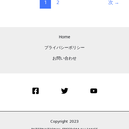
1
2
次
→
ン
プ
前
大
Home
統
領
プライバシーポリシー
と
お問い合わせ
タ
イ
ア
ッ
プ
す
る
可
Copyright 2023
能