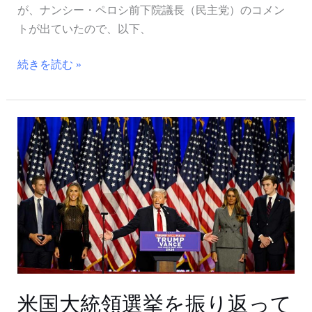
か？
が、ナンシー・ペロシ前下院議長（民主党）のコメン
トが出ていたので、以下、
続きを読む »
米
国
大
統
領
選
挙
を
振
り
米国大統領選挙を振り返って