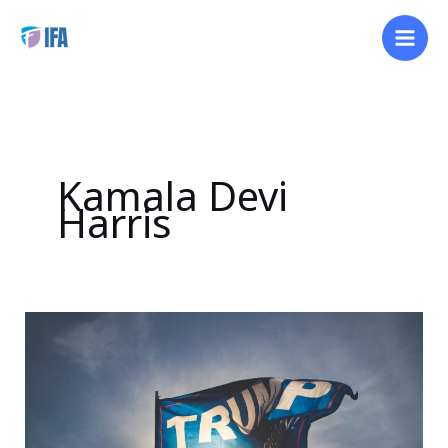
内
容
を
ス
キ
ッ
プ
Kamala Devi
Harris
米
国
大
統
領