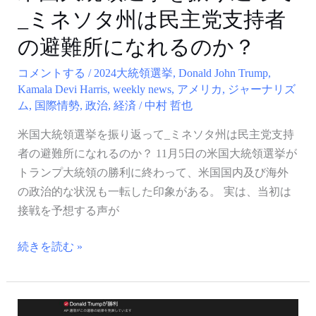
返
_ミネソタ州は民主党支持者
っ
て
の避難所になれるのか？
_
コメントする
/
2024大統領選挙
,
Donald John Trump
,
ミ
Kamala Devi Harris
,
weekly news
,
アメリカ
,
ジャーナリズ
ネ
ム
,
国際情勢
,
政治
,
経済
/
中村 哲也
ソ
米国大統領選挙を振り返って_ミネソタ州は民主党支持
タ
者の避難所になれるのか？ 11月5日の米国大統領選挙が
州
トランプ大統領の勝利に終わって、米国国内及び海外
は
の政治的な状況も一転した印象がある。 実は、当初は
民
接戦を予想する声が
主
党
続きを読む »
支
持
者
の
米