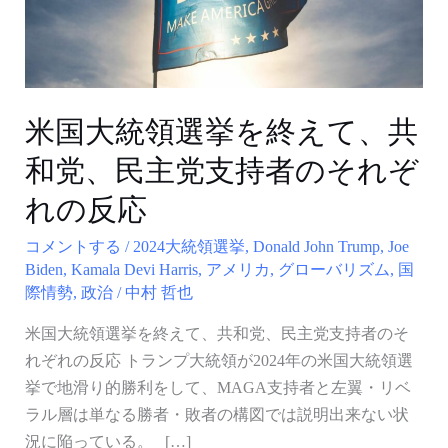
選
挙
を
終
え
米国大統領選挙を終えて、共
て、
和党、民主党支持者のそれぞ
共
和
れの反応
党、
コメントする
/
2024大統領選挙
,
Donald John Trump
,
Joe
民
Biden
,
Kamala Devi Harris
,
アメリカ
,
グローバリズム
,
国
主
際情勢
,
政治
/
中村 哲也
党
米国大統領選挙を終えて、共和党、民主党支持者のそ
支
れぞれの反応 トランプ大統領が2024年の米国大統領選
持
挙で地滑り的勝利をして、MAGA支持者と左翼・リベ
者
ラル層は単なる勝者・敗者の構図では説明出来ない状
の
況に陥っている。 […]
そ