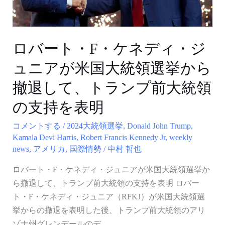
ネ
デ
ィ・
ジ
ロバート・F・ケネディ・ジ
ュ
ュニアが米国大統領選挙から
ニ
ア
撤退して、トランプ前大統領
が
の支持を表明
米
国
コメントする
/
2024大統領選挙
,
Donald John Trump
,
大
Kamala Devi Harris
,
Robert Francis Kennedy Jr
,
weekly
news
,
アメリカ
,
国際情勢
/
中村 哲也
統
領
ロバート・F・ケネディ・ジュニアが米国大統領選挙か
選
ら撤退して、トランプ前大統領の支持を表明 ロバー
挙
ト・F・ケネディ・ジュニア（RFKJ）が米国大統領選
か
挙からの撤退を表明した後、トランプ前大統領のアリ
ら
ゾナ州グレンデールのデ