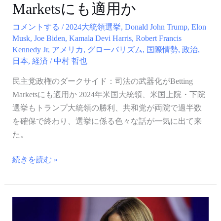
司
Marketsにも適用か
法
コメントする
/
2024大統領選挙
,
Donald John Trump
,
Elon
の
Musk
,
Joe Biden
,
Kamala Devi Harris
,
Robert Francis
武
Kennedy Jr
,
アメリカ
,
グローバリズム
,
国際情勢
,
政治
,
器
日本
,
経済
/
中村 哲也
化
民主党政権のダークサイド：司法の武器化がBetting
が
Marketsにも適用か 2024年米国大統領、米国上院・下院
Betting
選挙もトランプ大統領の勝利、共和党が両院で過半数
Markets
を確保で終わり、選挙に係る色々な話が一気に出て来
に
た。
も
適
続きを読む »
用
か
敗
因