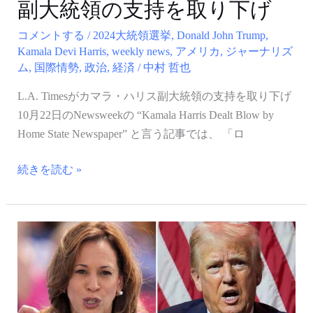
副大統領の支持を取り下げ
統
領
コメントする
/
2024大統領選挙
,
Donald John Trump
,
の
Kamala Devi Harris
,
weekly news
,
アメリカ
,
ジャーナリズ
ム
,
国際情勢
,
政治
,
経済
/
中村 哲也
支
持
L.A. Timesがカマラ・ハリス副大統領の支持を取り下げ
を
10月22日のNewsweekの “Kamala Harris Dealt Blow by
取
Home State Newspaper” と言う記事では、 「ロ
り
下
続きを読む »
げ
米
国
大
統
領