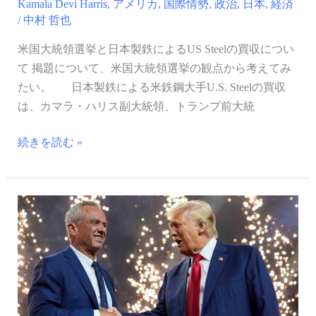
よ
Kamala Devi Harris
,
アメリカ
,
国際情勢
,
政治
,
日本
,
経済
/
中村 哲也
る
US
米国大統領選挙と日本製鉄によるUS Steelの買収につい
Steel
て 掲題について、米国大統領選挙の観点から考えてみ
の
たい。 日本製鉄による米鉄鋼大手U.S. Steelの買収
買
は、カマラ・ハリス副大統領、トランプ前大統
収
に
続きを読む »
つ
い
て
ロ
バ
ー
ト・
F・
ケ