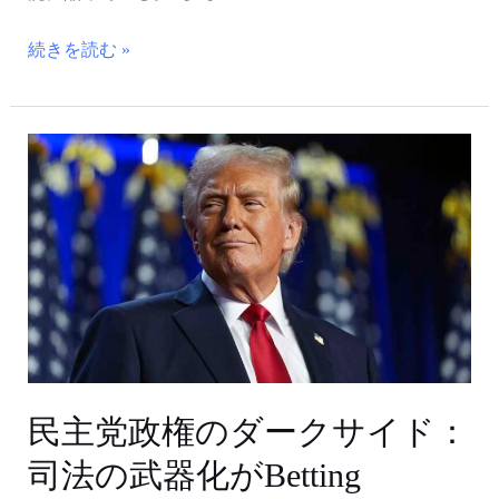
れ
続きを読む »
ぞ
れ
の
反
民
応
主
党
政
権
の
ダ
ー
ク
サ
民主党政権のダークサイド：
イ
司法の武器化がBetting
ド：