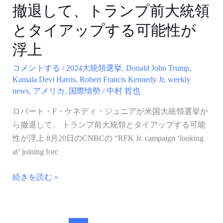
ア
撤退して、トランプ前大統領
明
が
とタイアップする可能性が
米
浮上
国
大
コメントする
/
2024大統領選挙
,
Donald John Trump
,
統
Kamala Devi Harris
,
Robert Francis Kennedy Jr
,
weekly
領
news
,
アメリカ
,
国際情勢
/
中村 哲也
選
ロバート・F・ケネディ・ジュニアが米国大統領選挙か
挙
ら撤退して、 トランプ前大統領とタイアップする可能
か
性が浮上 8月20日のCNBCの “RFK Jr. campaign ‘looking
ら
at’ joining forc
撤
退
続きを読む »
し
て、
ト
ラ