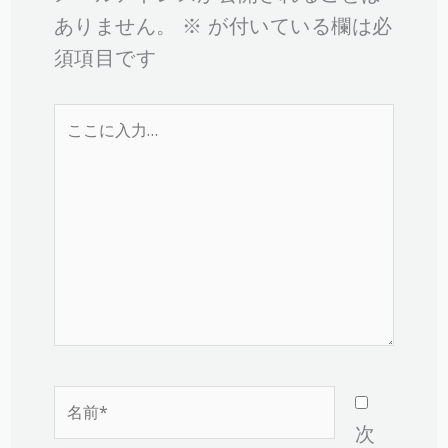
ありません。
※
が付いている欄は必
須項目です
こ
こ
に
入
力…
名
前
次