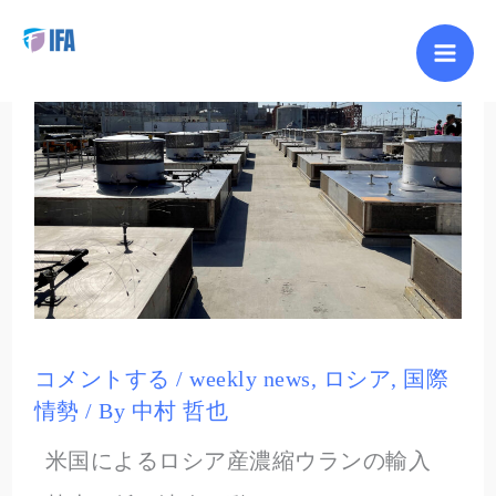
内
容
を
ス
キ
ッ
プ
コメントする
/
weekly news
,
ロシア
,
国際
情勢
/ By
中村 哲也
米国によるロシア産濃縮ウランの輸入