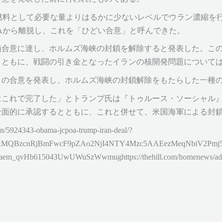
の燃料として必要な量よりはるかに少ないレベルでウラン濃縮を
POAから離脱し、これを「ひどい合意」と呼んできた。
合意に達し、ホルムズ海峡の封鎖を解除すると発表した。この
とともに、戦闘の引き金となったイランの核開発問題について
この合意を発表し、ホルムズ海峡の封鎖解除をもたらした一種
はこれで完了した」とトランプ氏は『トゥルース・ソーシャル
全面的に承認するとともに、これと併せて、米国海軍による封
ion/5924343-obama-jcpoa-trump-iran-deal/?
xMQBzcnRjBmFwcF9pZAo2NjI4NTY4Mzc5AAEezMeqNbiV2Pmj5lnj
vHb615043UwUWuSzWwmughttps://thehill.com/homenews/adminis