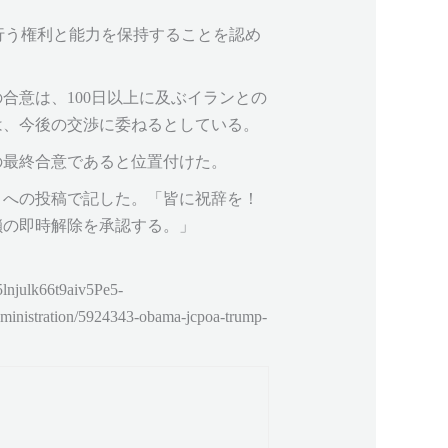
行う権利と能力を保持することを認め
合意は、100日以上に及ぶイランとの
は、今後の交渉に委ねるとしている。
の最終合意であると位置付けた。
』への投稿で記した。「皆に祝辞を！
鎖の即時解除を承認する。」
ulk66t9aiv5Pe5-
tration/5924343-obama-jcpoa-trump-