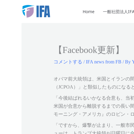
内
容
Home
一般社団法人IF
を
ス
キ
ッ
【Facebook更新】
プ
コメントする
/
IFA news from FB
/ By
Y
オバマ前大統領は、米国とイランの
（JCPOA）」と類似したものになる
「今後結ばれるいかなる合意も、当
米国が合意から離脱するまでの長い間
モーニング・アメリカ』のロビン・
「ですから、爆撃が止まり、一般市
ューは、トランプ大統領が日曜日に