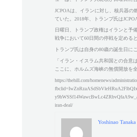
JCPOAは、イランに対し、核兵器
ていた。2018年、トランプ氏はJC
日曜日、トランプ政権はイランと予備
戦争において60日間の停戦を定める
トランプ氏は自身の80歳の誕生日に
「イラン・イスラム共和国との合意
ここに、ホルムズ海峡の無償開放を
https://thehill.com/homenews/administrat
fbclid=IwZnRzaASdSbVleHRuA2FlbQI
y9hWSSf14WawcBwLc4ZRbvQfaA9w_aem_q
iran-deal/
Yoshinao Tanaka