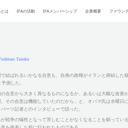
Aとは
IFAの活動
IFAメンバーシップ
企業概要
ファウン
oshinao Tanaka
間で結ばれるいかなる合意も、自身の政権がイランと締結した
と予測した。
初の合意から大きく異なるものになるか、あるいは大幅な改善
、その合意は機能していたのだから」と、オバマ氏は水曜日に
ロバーツ記者とのインタビューで語った。
民が戦争の犠牲となって苦しむことがなくなることを願ってい
合意を発表した前に行われたものである。