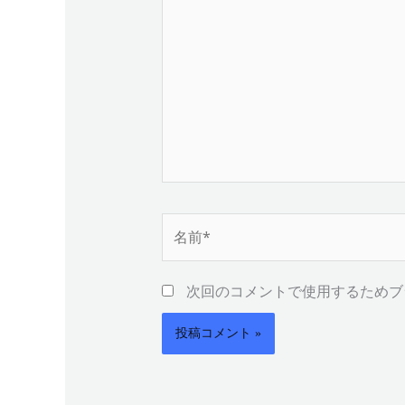
に
入
力…
名
前
*
次回のコメントで使用するためブ