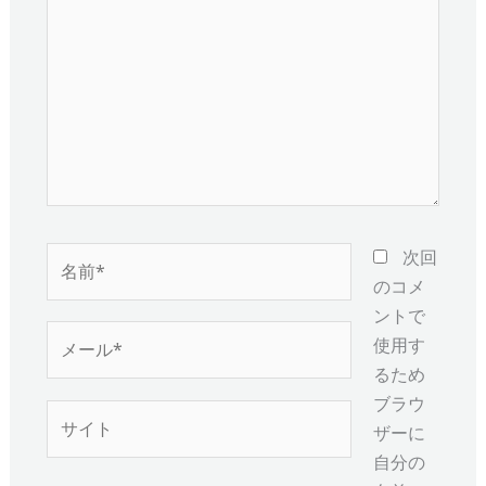
に
入
力…
名
次回
前
のコメ
*
ントで
メ
使用す
ー
るため
ル
ブラウ
サ
*
ザーに
イ
自分の
ト