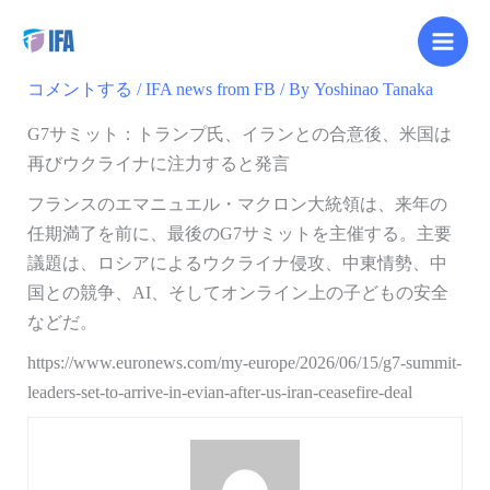
内
【Facebook更新】
容
を
コメントする
/
IFA news from FB
/ By
Yoshinao Tanaka
ス
キ
G7サミット：トランプ氏、イランとの合意後、米国は
ッ
再びウクライナに注力すると発言
プ
フランスのエマニュエル・マクロン大統領は、来年の
任期満了を前に、最後のG7サミットを主催する。主要
議題は、ロシアによるウクライナ侵攻、中東情勢、中
国との競争、AI、そしてオンライン上の子どもの安全
などだ。
https://www.euronews.com/my-europe/2026/06/15/g7-summit-
leaders-set-to-arrive-in-evian-after-us-iran-ceasefire-deal