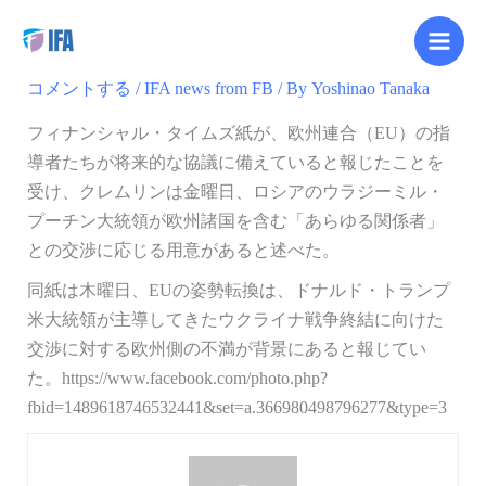
内
【Facebook更新】
容
を
コメントする
/
IFA news from FB
/ By
Yoshinao Tanaka
ス
キ
フィナンシャル・タイムズ紙が、欧州連合（EU）の指
ッ
導者たちが将来的な協議に備えていると報じたことを
プ
受け、クレムリンは金曜日、ロシアのウラジーミル・
プーチン大統領が欧州諸国を含む「あらゆる関係者」
との交渉に応じる用意があると述べた。
同紙は木曜日、EUの姿勢転換は、ドナルド・トランプ
米大統領が主導してきたウクライナ戦争終結に向けた
交渉に対する欧州側の不満が背景にあると報じてい
た。https://www.facebook.com/photo.php?
fbid=1489618746532441&set=a.366980498796277&type=3