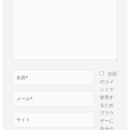
こ
に
入
力…
名
次回
前
のコメ
*
ントで
メ
使用す
ー
るため
ル
ブラウ
サ
*
ザーに
イ
自分の