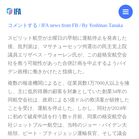
内
【Facebook更新】
容
を
コメントする
/
IFA news from FB
/ By
Yoshinao Tanaka
ス
キ
スピリット航空が土曜日の早朝に運航停止を発表した
ッ
後、批判派は、マサチューセッツ州選出の民主党上院
プ
議員エリザベス・ウォーレン氏が、この超格安航空会
社を救う可能性があった合併計画を中止するようバイ
デン政権に働きかけたと指摘した。
複数の報道機関によると、従業員数1万7000人以上を擁
し、主に低所得層の顧客を対象としていた創業34年の
同航空会社は、政府による5億ドルの救済案が頓挫した
ことを受け、運航を停止した。しかし、同社が2024年
に初めて破産申請を行う数ヶ月前、同業の格安航空会
社ジェットブルー航空は、当時のジョー・バイデン大
統領、ピート・ブティジェッジ運輸長官、そして議会