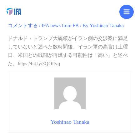
内
【Facebook更新】
容
を
コメントする
/
IFA news from FB
/ By
Yoshinao Tanaka
ス
キ
ドナルド・トランプ大統領がイラン側の交渉案に満足
ッ
していないと述べた数時間後、イラン軍の高官は土曜
プ
日、米国との戦闘が再燃する可能性は「高い」と述べ
た。https://bit.ly/3QOifvq
Yoshinao Tanaka