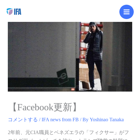
内
容
を
ス
キ
ッ
プ
【Facebook更新】
コメントする
/
IFA news from FB
/ By
Yoshinao Tanaka
2年前、元CIA職員とベネズエラの「フィクサー」がフ