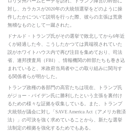
ロリダ州パームビーチを訪れ、トランプ陣営の幹部に
対し、カラカスが2020年の大統領選挙をどのように操
作したかについて説明を行った際、彼らの主張は荒唐
無稽なものとして一蹴された。
ドナルド・トランプ氏がその選挙で敗北してから6年近
くが経過した今、こうしたかつては異端視されていた
説がホワイトハウス内で再び注目を集めており、司法
省、連邦捜査局（FBI）、情報機関の幹部たちも巻き込
まれていると、米政府当局者やこの取り組みに関与す
る関係者らが明かした。
トランプ政権の各部門の高官たちは現在、トランプ氏
がジョー・バイデン氏に勝利したという主張を裏付け
るための様々な証拠を収集している。また、トランプ
大統領が議会に対し「SAVE America Act（アメリカ救済
法）」の可決を強く求めていることから、新たな選挙
法制定の根拠を強化するためでもある。