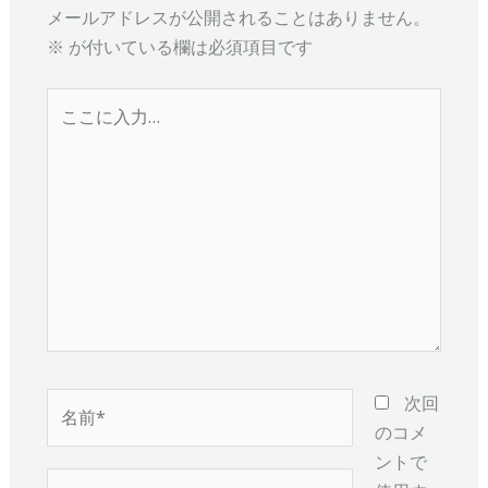
メールアドレスが公開されることはありません。
※
が付いている欄は必須項目です
こ
こ
に
入
力…
名
次回
前
のコメ
*
ントで
メ