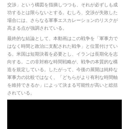
交渉」という構図を指摘しつつも、それが必ずしも成
功するとは限らないとする。むしろ、交渉が失敗した
場合には、さらなる軍事エスカレーションのリスクが
高まる点が強調されている。
最終的な結論として、本動画はこの戦争を「軍事力で
はなく時間と政治に支配された戦争」と位置付けてい
る。米国は短期決着を必要とし、イランは長期化を志
向する。この非対称な時間戦略が、戦争の本質的な構
造を規定している。したがって、今後の展開は純粋な
軍事力の比較ではなく、「どちらがより有利な時間軸
を維持できるか」によって決まる可能性が高いと総括
されている。