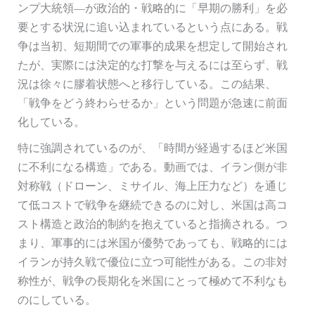
ンプ大統領—が政治的・戦略的に「早期の勝利」を必
要とする状況に追い込まれているという点にある。戦
争は当初、短期間での軍事的成果を想定して開始され
たが、実際には決定的な打撃を与えるには至らず、戦
況は徐々に膠着状態へと移行している。この結果、
「戦争をどう終わらせるか」という問題が急速に前面
化している。
特に強調されているのが、「時間が経過するほど米国
に不利になる構造」である。動画では、イラン側が非
対称戦（ドローン、ミサイル、海上圧力など）を通じ
て低コストで戦争を継続できるのに対し、米国は高コ
スト構造と政治的制約を抱えていると指摘される。つ
まり、軍事的には米国が優勢であっても、戦略的には
イランが持久戦で優位に立つ可能性がある。この非対
称性が、戦争の長期化を米国にとって極めて不利なも
のにしている。