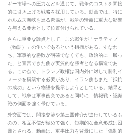
ギー市場への圧力などを通じて、戦争のコストを間接
的に引き上げる戦略を採用している。動画では、特に
ホルムズ海峡を巡る緊張が、戦争の帰趨に重大な影響
を与える要素として位置付けられている。
さらに重要な論点として、この戦争が「ナラティブ
（物語）」の争いであるという指摘がある。すなわ
ち、軍事的な勝敗が明確でなくても、政治的に「勝っ
た」と宣言できた側が実質的な勝者となる構造であ
る。この点で、トランプ政権は国内外に対して勝利イ
メージを構築する必要があり、イラン側もまた「抵抗
の成功」という物語を提示しようとしている。結果と
して、戦争は軍事衝突であると同時に、情報戦・認識
戦の側面を強く帯びている。
外交面では、間接交渉や第三国仲介が進行しているも
のの、相互不信が極めて強く、短期的な合意形成は困
難とされる。動画は、軍事圧力を背景にした「強制的