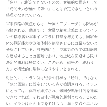
「焦り」は断定できないものの、客観的な構造として
「時間圧力が極めて強い」ことは否定できないという
整理がなされている。
軍事戦略の観点からは、米国のアプローチにも限界が
指摘される。動画では、空爆や精密攻撃によってイラ
ンの指導層や軍事インフラに打撃を与えても、国家全
体の戦闘能力や政治体制を崩壊させるには至らないと
分析されている。歴史的にも、空軍力のみで体制転換
を達成することは困難であり、地上戦を回避する限り
決定的勝利は得にくい。このため、戦争の「終わり
方」が構造的に曖昧になりやすいとされる。
対照的に、イラン側は戦争の目標を「勝利」ではなく
「敗北回避」に設定している点が強調される。イラン
にとっては、体制が維持され、米国が戦争目的を達成
できなければ、それ自体が戦略的勝利となる。このた
め、イランは正面衝突を避けつつ、海上交通やエネル