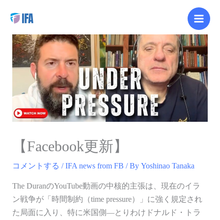
内
容
を
ス
キ
ッ
プ
【Facebook更新】
コメントする
/
IFA news from FB
/ By
Yoshinao Tanaka
The DuranのYouTube動画の中核的主張は、現在のイラ
ン戦争が「時間制約（time pressure）」に強く規定され
た局面に入り、特に米国側—とりわけドナルド・トラ