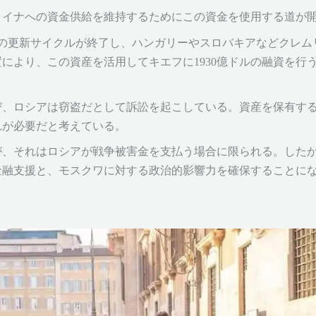
ライナへの資金供給を維持するためにこの資金を使用する道が
との更新サイクルが終了し、ハンガリーやスロバキアなどクレム
により、この資産を活用してキエフに1930億ドルの融資を行
び、ロシアは窃盗だとして訴訟を起こしている。資産を保有す
れが必要だと考えている。
が、それはロシアが戦争被害金を支払う場合に限られる。した
金融支援と、モスクワに対する政治的影響力を確保することに