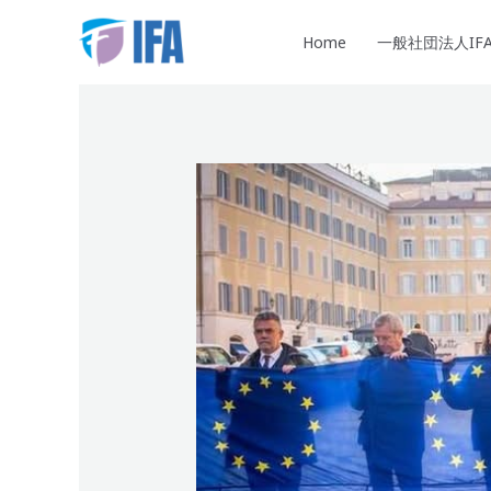
内
容
Home
一般社団法人IF
を
ス
キ
ッ
プ