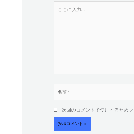
こ
こ
に
入
力…
名
前
*
次回のコメントで使用するためブ