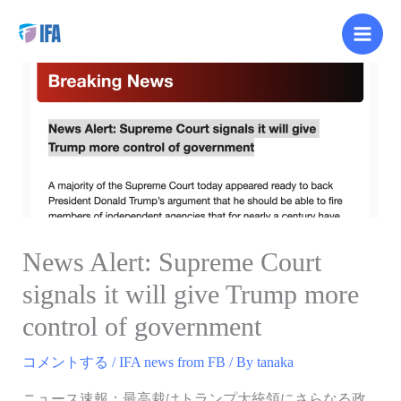
内
容
を
ス
キ
ッ
プ
News Alert: Supreme Court
signals it will give Trump more
control of government
コメントする
/
IFA news from FB
/ By
tanaka
ニュース速報：最高裁はトランプ大統領にさらなる政