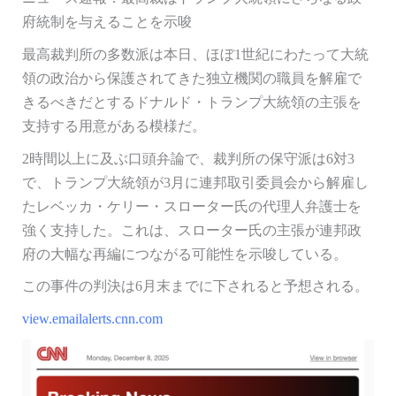
府統制を与えることを示唆
最高裁判所の多数派は本日、ほぼ1世紀にわたって大統
領の政治から保護されてきた独立機関の職員を解雇で
きるべきだとするドナルド・トランプ大統領の主張を
支持する用意がある模様だ。
2時間以上に及ぶ口頭弁論で、裁判所の保守派は6対3
で、トランプ大統領が3月に連邦取引委員会から解雇し
たレベッカ・ケリー・スローター氏の代理人弁護士を
強く支持した。これは、スローター氏の主張が連邦政
府の大幅な再編につながる可能性を示唆している。
この事件の判決は6月末までに下されると予想される。
view.emailalerts.cnn.com