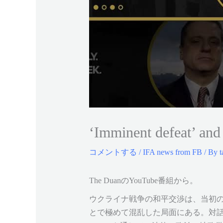
‘Imminent defeat’ and
コメントする
/
IFA news from FB
/ By
t
The DuanのYouTube番組から。
ウクライナ戦争の和平交渉は、当初の
とで極めて混乱した局面にある。対話の