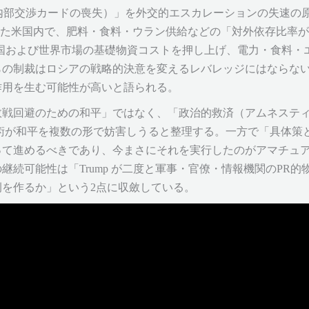
政権の対内部交渉カードの喪失）」を外交的エスカレーションの失速
響とされる。また米国内で、肥料・食料・ウラン供給などの「対外依存
米国および世界市場の基礎物資コストを押し上げ、電力・食料・
らの制裁はロシアの戦略的決意を変えるレバレッジにはならな
作用を生む可能性が高いと語られる。
敗戦回避のための和平」ではなく、「政治的救済（アムネステ
術が和平を複数の形で妨害しうると整理する。一方で「具体策
るべきであり、今まさにそれを実行したのがアマチュア勢力（Witkoff
継続可能性は「Trump が二度と軍事・官僚・情報機関のPR
を作るか」という2点に収斂している。