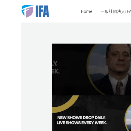
内
容
Home
一般社団法人IF
を
ス
キ
ッ
プ