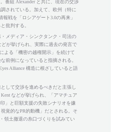
 Alexander と共に、現在の交渉
強調されている。加えて、欧州（特に
情報戦を「ロシアゲート3.0の再来」
ると批判する。
機構・メディア・シンクタンク・司法の
ker などが挙げられ、実際に過去の発言で
ープによる「機密の越権開示」を続けて
険な前例になっていると指摘される。
 Alliance 構造に根ざしていると語
線として交渉を進めるべきだと主張し
Joe Kent などが挙げられ、「アマチュア
烙印」と巨額支援の失敗シナリオを嫌
視覚的なPR的動機」だとされる。そ
戦・領土撤退の糸口づくりを試みてい