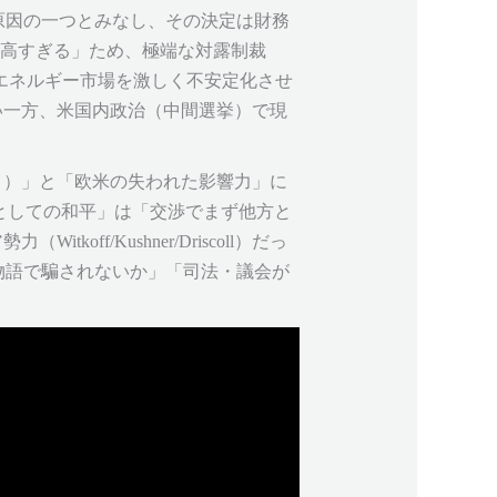
の原因の一つとみなし、その決定は財務
比率が高すぎる」ため、極端な対露制裁
エネルギー市場を激しく不安定化させ
い一方、米国内政治（中間選挙）で現
ィ）」と「欧米の失われた影響力」に
としての和平」は「交渉でまず他方と
/Kushner/Driscoll）だっ
的物語で騙されないか」「司法・議会が