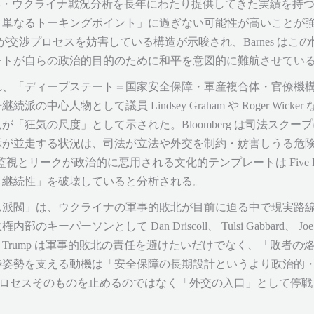
政学・ウクライナ戦況分析を長年にわたり提供してきた実績を持つ。番組
「単なるトーキングポイント」に過ぎない可能性が高いことが
交渉プロセスを妨害している構造が示唆され、Barnes はこの
ートが自らの政治的目的のために和平を意図的に難航させてい
造に触れ、「ディープステート＝国家安全保障・軍産複合体・官僚
中心人物として議員 Lindsey Graham や Roger Wic
「狂気の尺度」として示された。Bloomberg は司法スク
示が並走する状況は、司法が立法や外交を制約・妨害しうる危
視とリークが政治的に悪用される文化的テンプレートは Five Eyes
と継続性」を破壊していると分析される。
ム派閥」は、ウクライナの軍事的敗北が目前に迫る中で現実路
ーパーソンとして Dan Driscoll、 Tulsi Gabbard、 
Trump は軍事的敗北の責任を避けたいだけでなく、「敗者の
姿勢を支える動機は「安全保障の長期設計というより政治的・
和平プロセスそのものを止めるのではなく「外交の入口」として停