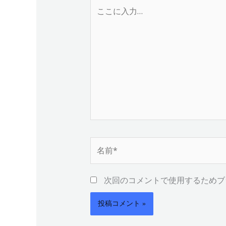
こ
こ
に
入
力…
名
前
*
次回のコメントで使用するためブ