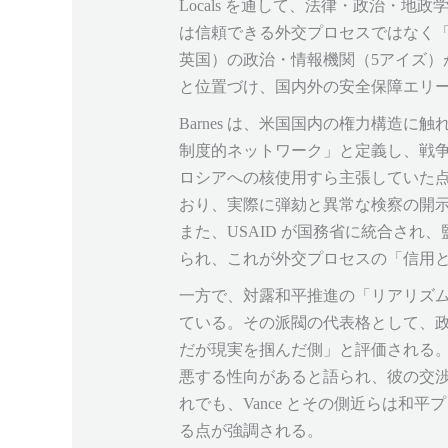
Locals を通して、法律・政治・地
は信頼できる外交プロセスではなく
英国）の政治・情報機関（5アイズ）が
と位置づけ、国内外の安全保障エリ
Barnes は、米国国内の権力構
制度的ネットワーク」と定義し、戦争継続派の
ロシアへの核使用すら主張していた点が
おり、実際に弾劾と異常な検察の開
また、USAID が国務省に統合され、監
られ、これが外交プロセスの「信用
一方で、対露和平推進の「リアリズ
ている。その派閥の代表格として、政権内部のキ
だが現実を掴んだ側」と評価される。
悪する性向があると語られ、彼の交渉
れでも、Vance とその側近らは
る点が強調される。