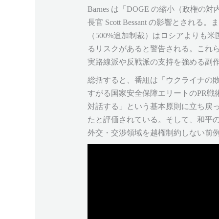
Barnes は「DOGE の縮小（
長官 Scott Bessant の影
（500%追加制裁）はロシアよりも
るリスクがあると警告される。これ
実路線派や反戦派の支持を強める副
総括すると、番組は「ウクライナの
すがる国家安全保障エリートのPR戦
対話する」という基本原則に立ち戻って進め
たと評価されている。そして、和平の
外交・交渉領域を越権制約しない前例