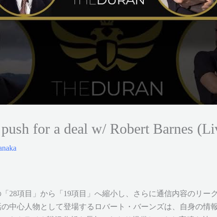
 push for a deal w/ Robert Barnes (Li
anaka
「28項目」から「19項目」へ縮小し、さらに通信内容のリー
中心人物として登場するロバート・バーンズは、自身の情報発信プラ