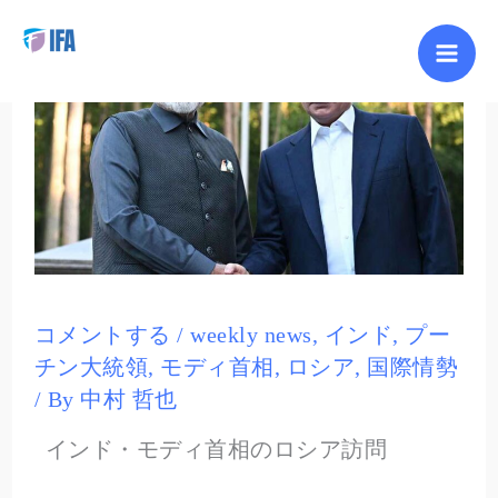
内
容
を
ス
キ
ッ
プ
コメントする
/
weekly news
,
インド
,
プー
チン大統領
,
モディ首相
,
ロシア
,
国際情勢
/ By
中村 哲也
インド・モディ首相のロシア訪問