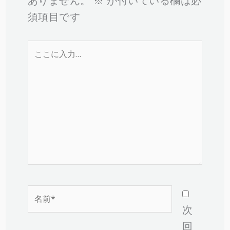
ありません。
※
が付いている欄は必
須項目です
こ
こ
に
入
力…
名
前
次
*
回